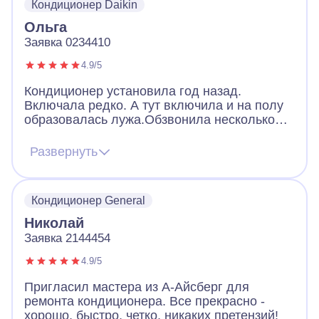
Кондиционер Daikin
Ольга
Заявка 0234410
4.9/5
Кондиционер установила год назад.
Включала редко. А тут включила и на полу
образовалась лужа.Обзвонила несколько
компаний: либо нет мастера на месте, либо
смогут приехать вечером. В А-Айсберг
Развернуть
обещали приехать в течении часа.
Обещание выполнили. Мастер грамотный и
вежливый. Посмотрел кондиционер, сказал
Кондиционер General
в чем поломка, назвал цену и все починил.
Спасибо за качественную работу!
Николай
Заявка 2144454
4.9/5
Пригласил мастера из А-Айсберг для
ремонта кондиционера. Все прекрасно -
хорошо, быстро, четко, никаких претензий!