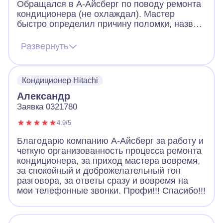
Обращался в А-Айсберг по поводу ремонта
кондиционера (не охлаждал). Мастер
быстро определил причину поломки, назвал
цену и приступил к работе. Проблема была
устранена, теперь все работает. К
Развернуть
сожалению, стоимость ремонта вышла
больше, чем я ожидал (за ремонт
компрессора и дозаправку). Но все равно
Кондиционер Hitachi
дешевле, чем новый кондиционер покупать.
Мастер грамотный. Дал гарантию и провел
Александр
дезинфекцию. Спасибо.
Заявка 0321780
4.9/5
Благодарю компанию А-Айсберг за работу и
четкую организованность процесса ремонта
кондиционера, за приход мастера вовремя,
за спокойный и доброжелательный тон
разговора, за ответы сразу и вовремя на
мои телефонные звонки. Профи!!! Спасибо!!!