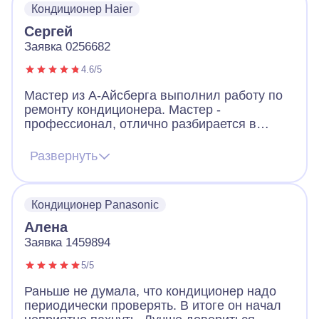
Кондиционер Haier
Сергей
Заявка 0256682
4.6/5
Мастер из А-Айсберга выполнил работу по
ремонту кондиционера. Мастер -
профессионал, отлично разбирается в
кондиционерах. Все необходимое для
ремонта у мастера было. Кондиционер
Развернуть
прекрасно работает, я доволен его работой.
В общении приятный, сервис с вежливыми
специалистами. Сервис компании
Кондиционер Panasonic
понравился.
Алена
Заявка 1459894
5/5
Раньше не думала, что кондиционер надо
периодически проверять. В итоге он начал