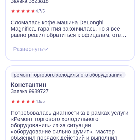
Заявка 3523818
4.7/5
Сломалась кофе-машина DeLonghi
Magnifica, гарантия закончилась, но я все
равно решил обратиться к офицалам, ответ
меня не порадовал. Машинку они забирают
мин на неделю. Я нашёл Айсберг, ответили
Развернуть
быстро, мастер приехал на след день,
осмотрев машину, забрал ее и уже через
день привез назад полностью
отремонтированной. Супер!
ремонт торгового холодильного оборудования
Константин
Заявка 9989727
4.9/5
Потребовалась диагностика в рамках услуги
«Ремонт торгового холодильного
оборудования» из-за ситуации
«оборудование сильно шумит». Мастер
объяснил порядок действий и выполнил