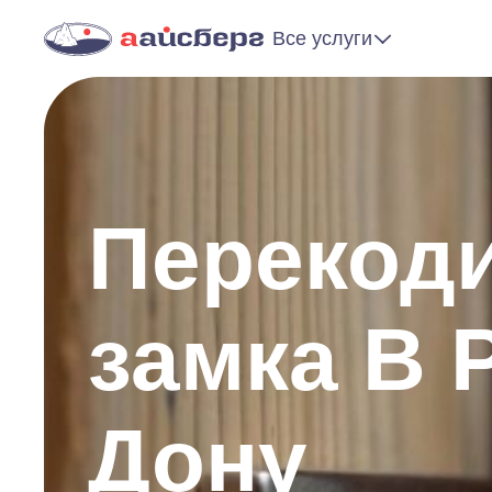
Все услуги
Перекоди
замка В 
Дону