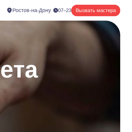
Ростов-на-Дону
07–23
Вызвать мастера
ета