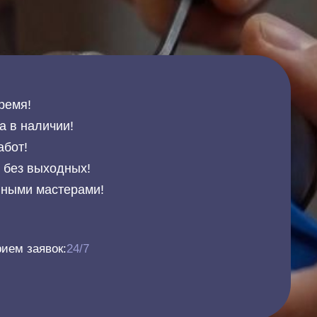
ремя!
а в наличии!
абот!
и без выходных!
нными мастерами!
ием заявок:
24/7