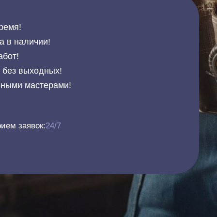
ремя!
а в наличии!
абот!
и без выходных!
нными мастерами!
ием заявок:
24/7