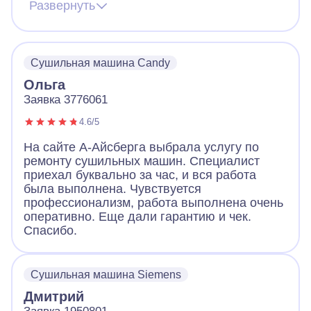
сушильной машины. В какой-то момент она
Развернуть
перестала реагировать на нажатие кнопок.
Мастер быстро нашел проблему. Дело было
в шнуре питания, машинка не работала
совсем. Он запаял шнур, и машинка
Сушильная машина Candy
включилась. Молодцы.
Ольга
Заявка 3776061
4.6/5
На сайте А-Айсберга выбрала услугу по
ремонту сушильных машин. Специалист
приехал буквально за час, и вся работа
была выполнена. Чувствуется
профессионализм, работа выполнена очень
оперативно. Еще дали гарантию и чек.
Спасибо.
Сушильная машина Siemens
Дмитрий