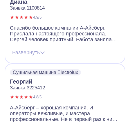
Диана
Заявка 1100814
4.9/5
Спасибо большое компании А-Айсберг.
Прислала настоящего профессионала.
Сергей человек приятный. Работа заняла
немало времени, но он оперативно приехал,
быстро провел диагностику, определил суть
Развернуть
проблемы, изначально вселил уверенность.
Сушильная машина прекрасно работает
теперь. Моя искренняя благодарность!
Сушильная машина Electrolux
Георгий
Заявка 3225412
4.8/5
А-Айсберг – хорошая компания. И
операторы вежливые, и мастера
профессиональные. Не в первый раз к ним
обращаюсь. Вот настала очередь