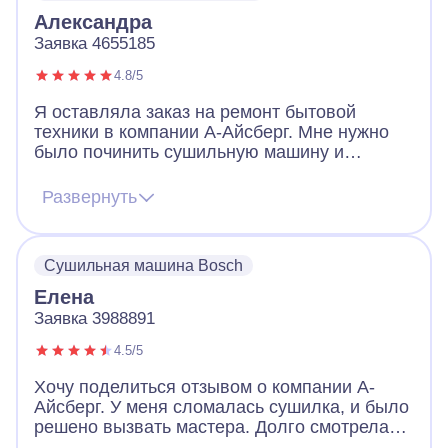
Александра
Заявка 4655185
4.8/5
Я оставляла заказ на ремонт бытовой
техники в компании А-Айсберг. Мне нужно
было починить сушильную машину и
духовку электрической плиты. Мастера
назначили очень быстро. Приехал даже
Развернуть
раньше времени, был вежлив и
доброжелателен. Работу выполнил
качественно и профессионально! Я
Сушильная машина Bosch
осталась очень довольна. Теперь вся
техника работает! Работа сервиса очень
Елена
понравилась! Большое спасибо!
Заявка 3988891
4.5/5
Хочу поделиться отзывом о компании А-
Айсберг. У меня сломалась сушилка, и было
решено вызвать мастера. Долго смотрела
сайты в интернете, звонила, но как-то было