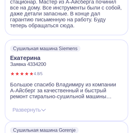
стационар. Мастер из А-Айсберга починил
все на дому. Все инструменты были с собой,
даже детали запасные. В конце дал
гарантию письменную на работу. Буду
теперь обращаться сюда.
Сушильная машина Siemens
Екатерина
Заявка 4334200
4.8/5
Большое спасибо Владимиру из компании
А-Айсберг за качественный и быстрый
ремонт стирально-сушильной машины
Siemens! Пунктуальный приезд, отлично
выполненная работа. Ремонт был
Развернуть
произведен быстро и качественно, еще дал
гарантию на работу. Также
проконсультировал по проблемам
Сушильная машина Gorenje
сушильной машины. Рекомендую!!.