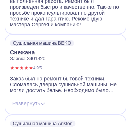
выполненная работа. Ремонт был
произведен быстро и качественно. Также по
просьбе проконсультировал по другой
технике и дал гарантию. Рекомендую
мастера Сергея и компанию!
Сушильная машина BEKO
Снежана
Заявка 3401320
4.9/5
Заказ был на ремонт бытовой техники.
Сломалась дверца сушильной машины. Не
могли достать белье. Необходимо было
срочно открыть машинку и по возможности
заменить замок. Мастер из А-Айсберг
Развернуть
приехал, открыл нам замок. Нашел
запасную часть, которая подошла, не
смотря на то, что наша машина достаточно
Сушильная машина Ariston
старая. Мастеру спасибо.