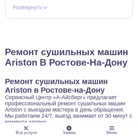
страшно (в первый раз вызываю мастера).
Развернуть
Вызвала мастера из айсберга. Все
понравилось, оператор быстро назначил
мастера, тот приехал, посмотрел сушилку и
минут через 30 она уже работала! Спасибо
большое компании.
Ремонт сушильных машин
Ariston В Ростове-На-Дону
Ремонт сушильных машин
Ariston в Ростове-на-Дону
Сервисный Центр «А-Айсберг» предлагает
профессиональный ремонт сушильных машин
Ariston с выездом мастера в день обращения.
Мы работаем 24/7, выезд занимает от 30 минут с
момента заявки.
Почему выбирают нас:
Все услуги
Заявка
Меню
Опыт мастеров более 30 лет.