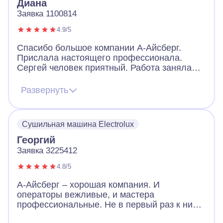
Диана
Заявка 1100814
4.9/5
Спасибо большое компании А-Айсберг.
Прислала настоящего профессионала.
Сергей человек приятный. Работа заняла
немало времени, но он оперативно приехал,
быстро провел диагностику, определил суть
Развернуть
проблемы, изначально вселил уверенность.
Сушильная машина прекрасно работает
теперь. Моя искренняя благодарность!
Сушильная машина Electrolux
Георгий
Заявка 3225412
4.8/5
А-Айсберг – хорошая компания. И
операторы вежливые, и мастера
профессиональные. Не в первый раз к ним
обращаюсь. Вот настала очередь