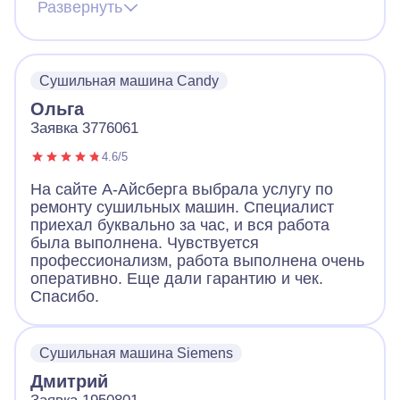
сушильной машины. В какой-то момент она
Развернуть
перестала реагировать на нажатие кнопок.
Мастер быстро нашел проблему. Дело было
в шнуре питания, машинка не работала
совсем. Он запаял шнур, и машинка
Сушильная машина Candy
включилась. Молодцы.
Ольга
Заявка 3776061
4.6/5
На сайте А-Айсберга выбрала услугу по
ремонту сушильных машин. Специалист
приехал буквально за час, и вся работа
была выполнена. Чувствуется
профессионализм, работа выполнена очень
оперативно. Еще дали гарантию и чек.
Спасибо.
Сушильная машина Siemens
Дмитрий