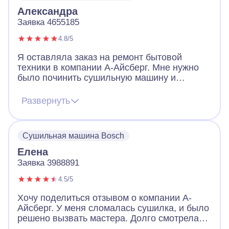
Александра
Заявка 4655185
4.8/5
Я оставляла заказ на ремонт бытовой
техники в компании А-Айсберг. Мне нужно
было починить сушильную машину и
духовку электрической плиты. Мастера
назначили очень быстро. Приехал даже
Развернуть
раньше времени, был вежлив и
доброжелателен. Работу выполнил
качественно и профессионально! Я
Сушильная машина Bosch
осталась очень довольна. Теперь вся
техника работает! Работа сервиса очень
Елена
понравилась! Большое спасибо!
Заявка 3988891
4.5/5
Хочу поделиться отзывом о компании А-
Айсберг. У меня сломалась сушилка, и было
решено вызвать мастера. Долго смотрела
сайты в интернете, звонила, но как-то было