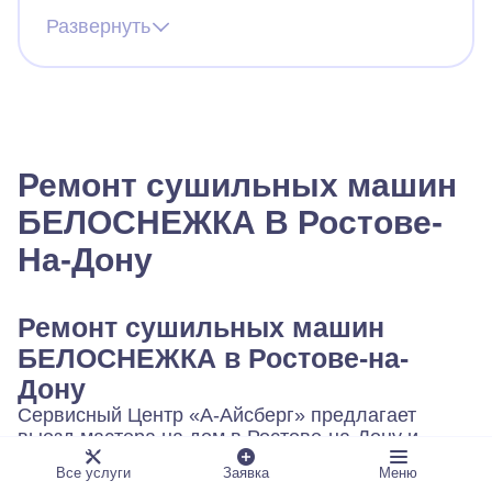
страшно (в первый раз вызываю мастера).
Развернуть
Вызвала мастера из айсберга. Все
понравилось, оператор быстро назначил
мастера, тот приехал, посмотрел сушилку и
минут через 30 она уже работала! Спасибо
большое компании.
Ремонт сушильных машин
БЕЛОСНЕЖКА В Ростове-
На-Дону
Ремонт сушильных машин
БЕЛОСНЕЖКА в Ростове-на-
Дону
Сервисный Центр «А-Айсберг» предлагает
выезд мастера на дом в Ростове-на-Дону и
Ростовской области. Выезд занимает от 30
Все услуги
Заявка
Меню
минут, диагностика бесплатна при ремонте.