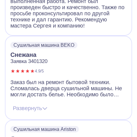
выполненная работа. Ремонт был
произведен быстро и качественно. Также по
просьбе проконсультировал по другой
технике и дал гарантию. Рекомендую
мастера Сергея и компанию!
Сушильная машина BEKO
Снежана
Заявка 3401320
4.9/5
Заказ был на ремонт бытовой техники.
Сломалась дверца сушильной машины. Не
могли достать белье. Необходимо было
срочно открыть машинку и по возможности
заменить замок. Мастер из А-Айсберг
Развернуть
приехал, открыл нам замок. Нашел
запасную часть, которая подошла, не
смотря на то, что наша машина достаточно
Сушильная машина Ariston
старая. Мастеру спасибо.