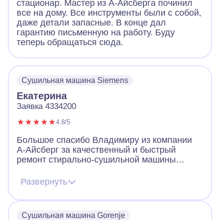
стационар. Мастер из А-Айсберга починил
все на дому. Все инструменты были с собой,
даже детали запасные. В конце дал
гарантию письменную на работу. Буду
теперь обращаться сюда.
Сушильная машина Siemens
Екатерина
Заявка 4334200
4.8/5
Большое спасибо Владимиру из компании
А-Айсберг за качественный и быстрый
ремонт стирально-сушильной машины
Siemens! Пунктуальный приезд, отлично
выполненная работа. Ремонт был
Развернуть
произведен быстро и качественно, еще дал
гарантию на работу. Также
проконсультировал по проблемам
Сушильная машина Gorenje
сушильной машины. Рекомендую!!.